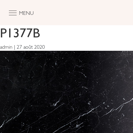
MENU
P1377B
admin
|
27 août 2020