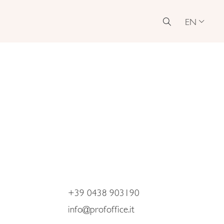
EN
+39 0438 903190
info@profoffice.it