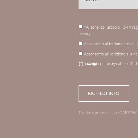
*Ai sensi dell’articolo 13-14 r
privacy
Acconsento al trattamento dei mi
Acconsento all’iscrizione alla n
(*) i campi
contrassegnati con l'as
This site is protected by reCAPTCHA