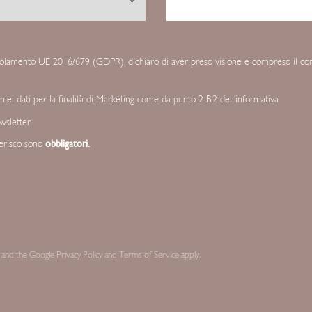
egolamento UE 2016/679 (GDPR), dichiaro di aver preso visione e compreso il cont
ei dati per la finalità di Marketing come da punto 2 B.2 dell’informativa
ewsletter
terisco sono
obbligatori.
 and the Google
Privacy Policy
and
Terms of Service
apply.