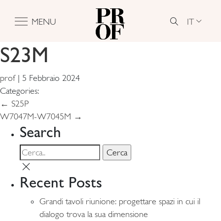
IT
MENU
S23M
prof
|
5 Febbraio 2024
Categories:
Navigazione
←
S25P
W7047M-W7045M
→
articoli
Search
Recent Posts
Grandi tavoli riunione: progettare spazi in cui il
dialogo trova la sua dimensione