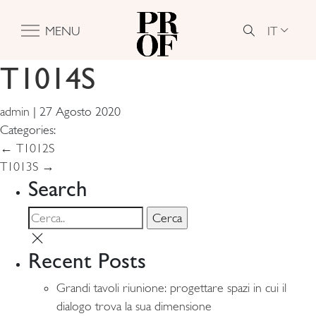
IT
MENU
T1014S
admin
|
27 Agosto 2020
Categories:
Navigazione
←
T1012S
T1013S
→
articoli
Search
Recent Posts
Grandi tavoli riunione: progettare spazi in cui il
dialogo trova la sua dimensione