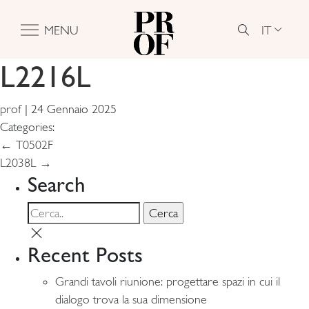
IT
MENU
L2216L
prof
|
24 Gennaio 2025
Categories:
Navigazione
←
T0502F
L2038L
→
articoli
Search
Recent Posts
Grandi tavoli riunione: progettare spazi in cui il
dialogo trova la sua dimensione