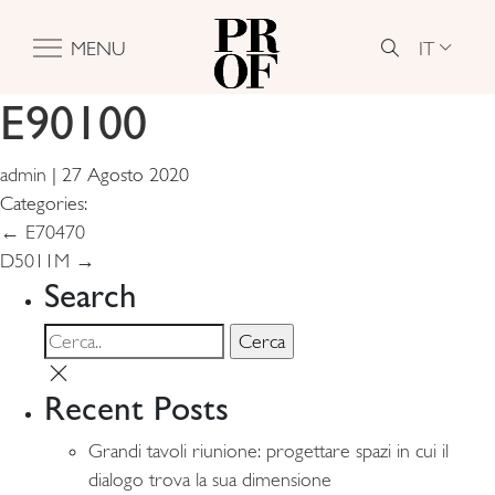
IT
MENU
E90100
admin
|
27 Agosto 2020
Categories:
Navigazione
←
E70470
D5011M
→
articoli
Search
Recent Posts
Grandi tavoli riunione: progettare spazi in cui il
dialogo trova la sua dimensione