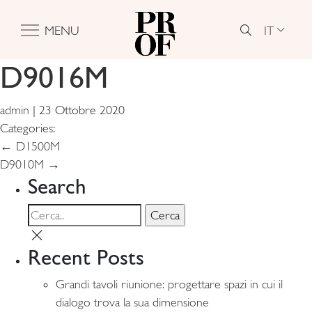
IT
MENU
D9016M
admin
|
23 Ottobre 2020
Categories:
Navigazione
←
D1500M
D9010M
→
articoli
Search
Recent Posts
Grandi tavoli riunione: progettare spazi in cui il
dialogo trova la sua dimensione