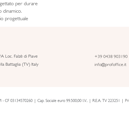
rogettato per durare
o dinamico.
gio progettuale
/A Loc. Falzè di Piave
+39 0438 903190
la Battaglia (TV) Italy
info@profoffice.it
PI - CF 03134570260
Cap. Sociale euro 99.500,00 I.V..
R.E.A. TV 223251
Pr