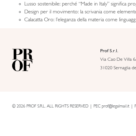
Lusso sostenibile: perché “Made in Italy” significa p
Design per il movimento: la scrivania come element
Calacatta Oro: l’eleganza della materia come linguag
Prof S.r.l.
Via Cao De Villa 6
31020 Sernaglia del
© 2026 PROF S.R.L. ALL RIGHTS RESERVED
PEC prof@legalmail.it