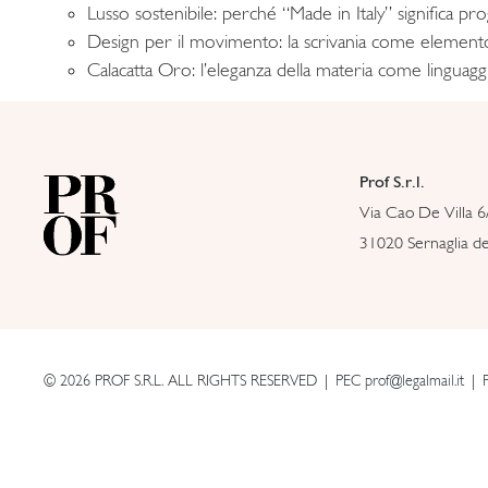
Lusso sostenibile: perché “Made in Italy” significa p
Design per il movimento: la scrivania come element
Calacatta Oro: l’eleganza della materia come linguag
Prof S.r.l.
Via Cao De Villa 6
31020 Sernaglia del
© 2026 PROF S.R.L. ALL RIGHTS RESERVED
PEC prof@legalmail.it