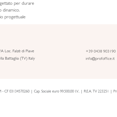
rogettato per durare
o dinamico.
gio progettuale
/A Loc. Falzè di Piave
+39 0438 903190
la Battaglia (TV) Italy
info@profoffice.it
PI - CF 03134570260
Cap. Sociale euro 99.500,00 I.V..
R.E.A. TV 223251
Pr