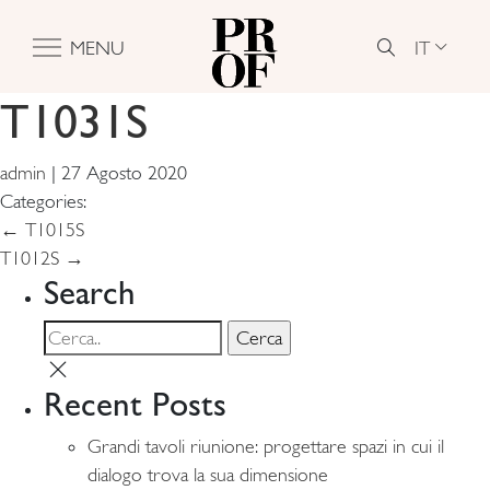
IT
MENU
T1031S
admin
|
27 Agosto 2020
Categories:
Navigazione
←
T1015S
T1012S
→
articoli
Search
Recent Posts
Grandi tavoli riunione: progettare spazi in cui il
dialogo trova la sua dimensione