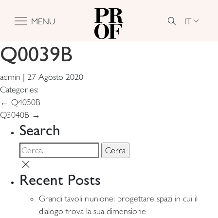
IT
MENU
Q0039B
admin
|
27 Agosto 2020
Categories:
Navigazione
←
Q4050B
Q3040B
→
articoli
Search
Recent Posts
Grandi tavoli riunione: progettare spazi in cui il
dialogo trova la sua dimensione