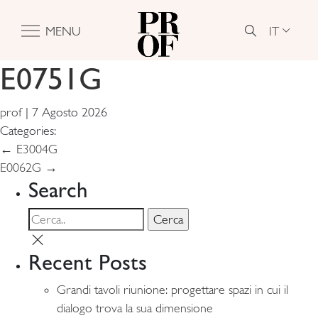
IT
MENU
E0751G
prof
|
7 Agosto 2026
Categories:
Navigazione
←
E3004G
E0062G
→
articoli
Search
Recent Posts
Grandi tavoli riunione: progettare spazi in cui il
dialogo trova la sua dimensione