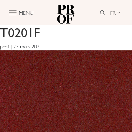
FR
MENU
T0201F
prof
|
23 mars 2021