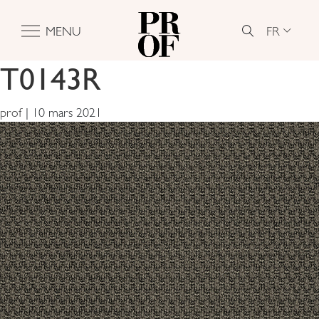
FR
MENU
T0143R
prof
|
10 mars 2021