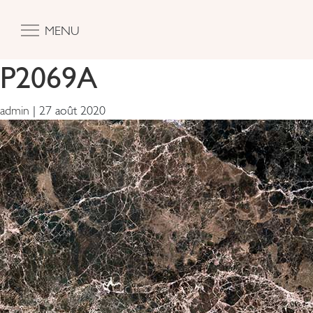
MENU
P2069A
admin
|
27 août 2020