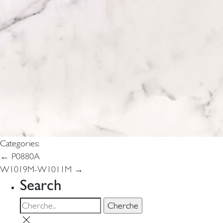
Categories:
Navigation
←
P0880A
W1019M-W1011M
→
de
Search
l’article