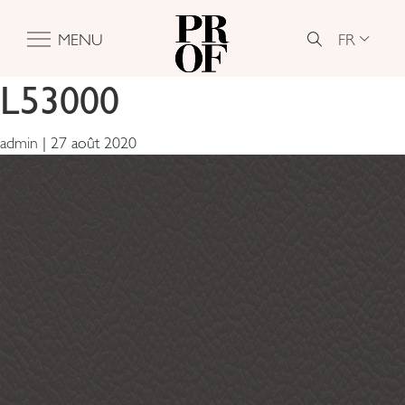
FR
MENU
L53000
admin
|
27 août 2020