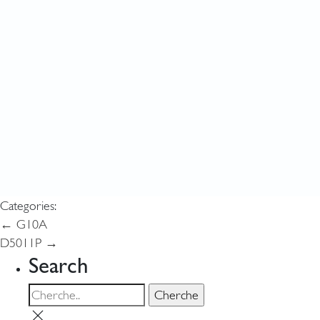
Categories:
Navigation
←
G10A
D5011P
→
de
Search
l’article