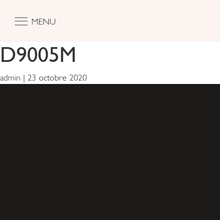
MENU
D9005M
admin
|
23 octobre 2020